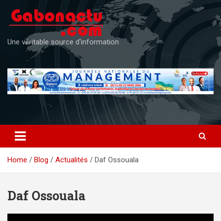
Skip
to
content
Une véritable source d'information
Home
Blog
Actualités
Daf Ossouala
Daf Ossouala