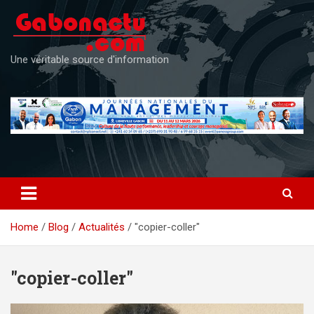
Skip
to
content
Une véritable source d'information
Home
Blog
Actualités
"copier-coller"
"copier-coller"