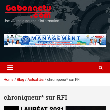
Skip
to
content
Une véritable source d'information
Home
Blog
Actualités
chroniqueur* sur RFI
chroniqueur* sur RFI