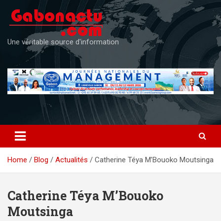
Skip
to
content
Une véritable source d'information
Home
Blog
Actualités
Catherine Téya M’Bouoko Moutsinga
Catherine Téya M’Bouoko
Moutsinga