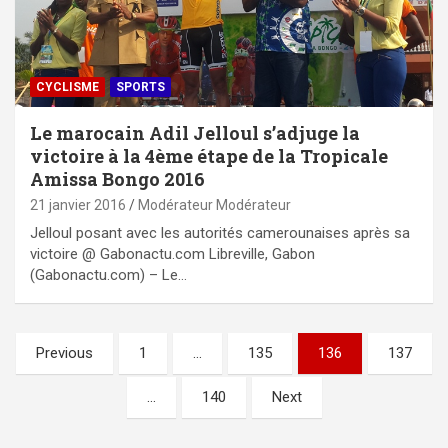
CYCLISME
SPORTS
Le marocain Adil Jelloul s’adjuge la
victoire à la 4ème étape de la Tropicale
Amissa Bongo 2016
21 janvier 2016
Modérateur Modérateur
Jelloul posant avec les autorités camerounaises après sa
victoire @ Gabonactu.com Libreville, Gabon
(Gabonactu.com) – Le…
Pagination
Previous
1
…
135
136
137
des
…
140
Next
publications