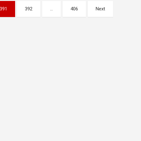
391
392
…
406
Next