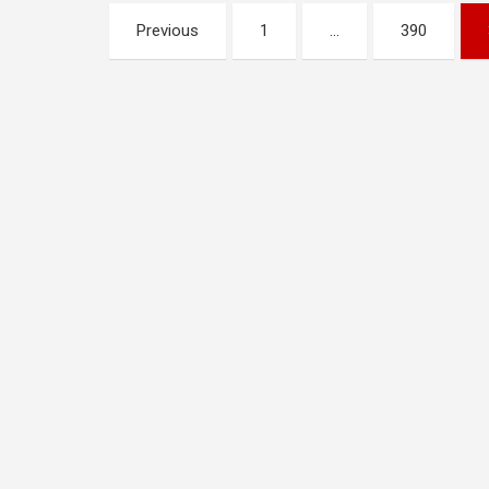
Pagination
Previous
1
…
390
des
publications