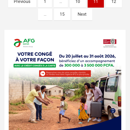
Previous
1
…
10
11
12
des
…
15
Next
publications