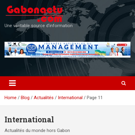
Skip
to
content
Une véritable source d'information
Home
Blog
Actualités
International
Page 11
International
Actualités du monde hors Gabon